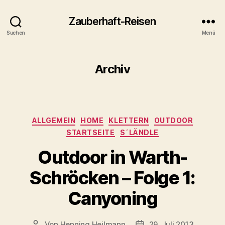
Zauberhaft-Reisen
Suchen
Menü
Archiv
Kategorien
ALLGEMEIN
HOME
KLETTERN
OUTDOOR
STARTSEITE
S´LÄNDLE
Outdoor in Warth-
Schröcken – Folge 1:
Canyoning
Von
Henning Heilmann
29. Juli 2013
Beitragsautor
Beitragsdatum